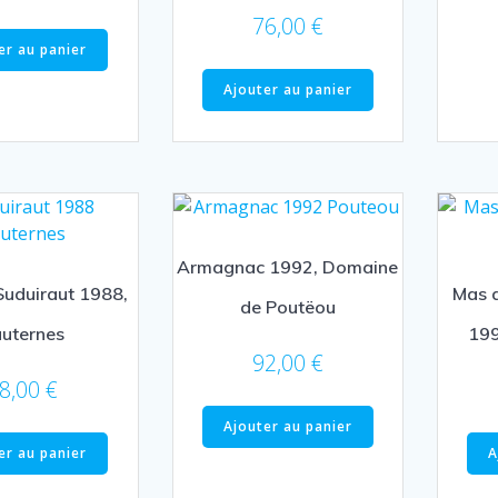
76,00
€
er au panier
Ajouter au panier
Armagnac 1992, Domaine
uduiraut 1988,
Mas 
de Poutëou
uternes
199
92,00
€
8,00
€
Ajouter au panier
er au panier
A