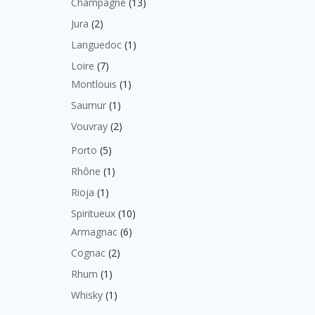
13
Champagne
13
produits
2
Jura
2
produits
1
Languedoc
1
produit
7
Loire
7
produits
1
Montlouis
1
produit
1
Saumur
1
produit
2
Vouvray
2
produits
5
Porto
5
produits
1
Rhône
1
produit
1
Rioja
1
produit
10
Spiritueux
10
produits
6
Armagnac
6
produits
2
Cognac
2
produits
1
Rhum
1
produit
1
Whisky
1
produit