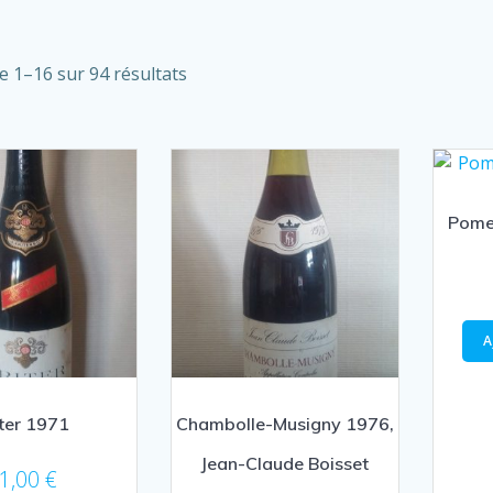
Trié
e 1–16 sur 94 résultats
par
prix
croissant
Pomer
A
iter 1971
Chambolle-Musigny 1976,
Jean-Claude Boisset
1,00
€