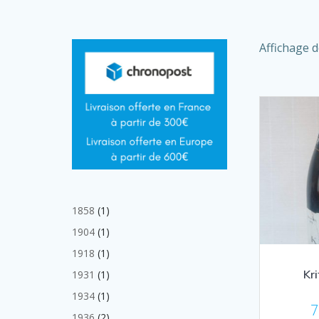
Affichage d
1
1858
1
produit
1
1904
1
produit
1
1918
1
produit
Kr
1
1931
1
produit
1
1934
1
7
produit
2
1936
2