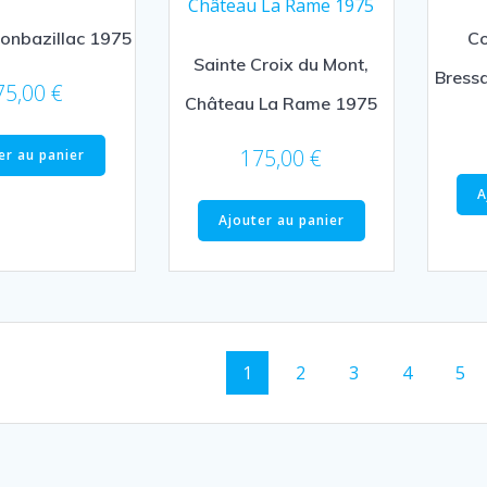
onbazillac 1975
Co
Sainte Croix du Mont,
Bress
75,00
€
Château La Rame 1975
175,00
€
er au panier
A
Ajouter au panier
1
2
3
4
5