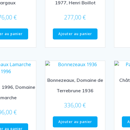
argaux
1977, Henri Boillot
76,00
€
277,00
€
er au panier
Ajouter au panier
Bonnezeaux, Domaine de
Chât
 1996, Domaine
Terrebrune 1936
amarche
336,00
€
96,00
€
Ajouter au panier
A
er au panier