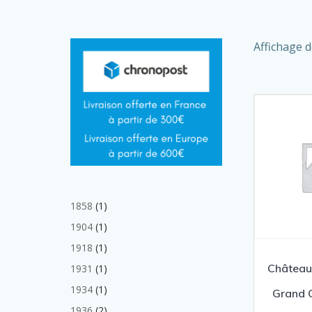
Affichage d
1
1858
1
produit
1
1904
1
produit
1
1918
1
produit
Château
1
1931
1
produit
1
1934
1
Grand C
produit
2
1936
2