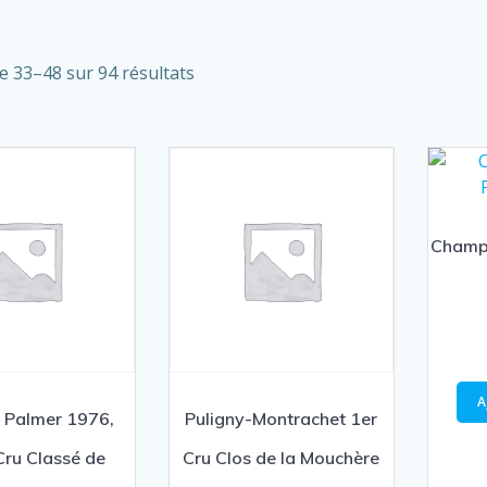
Trié
e 33–48 sur 94 résultats
par
prix
croissant
Champ
A
 Palmer 1976,
Puligny-Montrachet 1er
ru Classé de
Cru Clos de la Mouchère