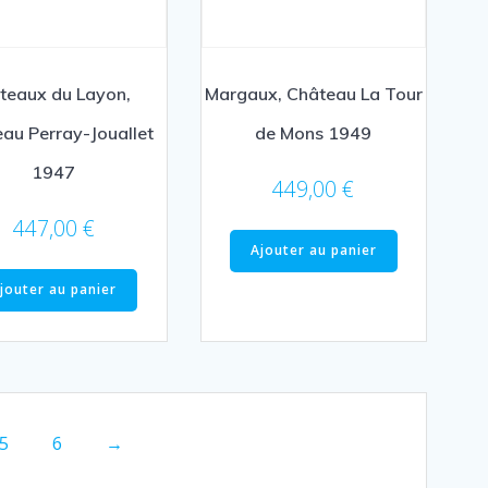
teaux du Layon,
Margaux, Château La Tour
au Perray-Jouallet
de Mons 1949
1947
449,00
€
447,00
€
Ajouter au panier
jouter au panier
5
6
→