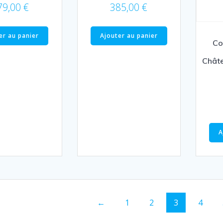
79,00
€
385,00
€
er au panier
Ajouter au panier
Co
Châte
A
←
1
2
3
4