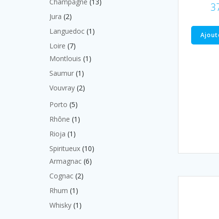
13
Champagne
13
3
produits
2
Jura
2
produits
1
Languedoc
1
Ajout
produit
7
Loire
7
produits
1
Montlouis
1
produit
1
Saumur
1
produit
2
Vouvray
2
produits
5
Porto
5
produits
1
Rhône
1
produit
1
Rioja
1
produit
10
Spiritueux
10
produits
6
Armagnac
6
produits
2
Cognac
2
produits
1
Rhum
1
produit
1
Whisky
1
produit