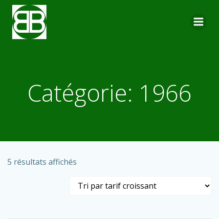
Aller
au
contenu
Catégorie: 1966
Trié
5 résultats affichés
par
prix
croissant