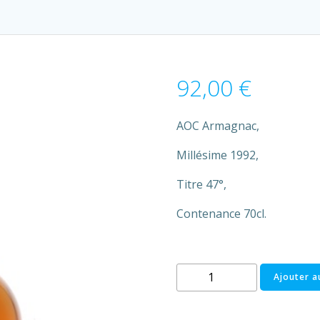
92,00
€
AOC Armagnac,
Millésime 1992,
Titre 47°,
Contenance 70cl.
quantité
Ajouter a
de
Armagnac