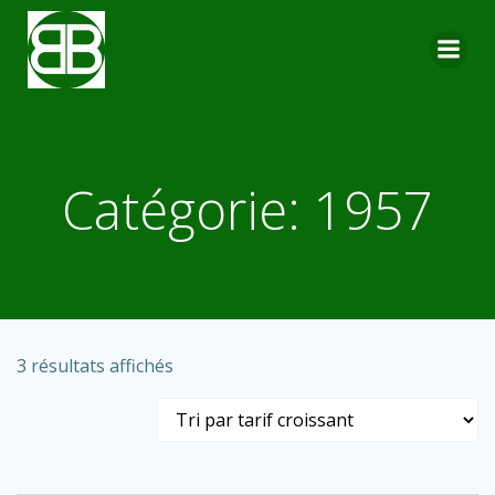
Aller
au
contenu
Catégorie: 1957
Trié
3 résultats affichés
par
prix
croissant