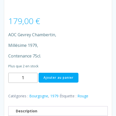
179,00
€
AOC Gevrey Chambertin,
Millésime 1979,
Contenance 75cl.
Plus que 2 en stock
quantité
Ajouter au panier
de
Gevrey
Chambertin
Catégories :
Bourgogne
,
1979
Étiquette :
Rouge
1979,
Joseph
Description
Drouhin