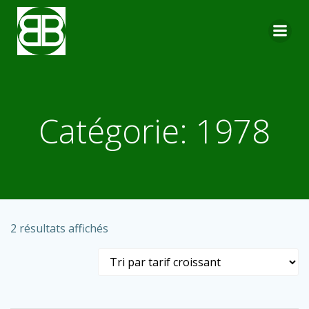
Aller
au
contenu
Catégorie: 1978
Trié
2 résultats affichés
par
prix
croissant