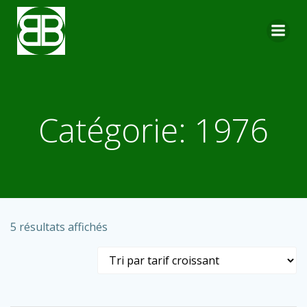
Aller
au
contenu
Catégorie: 1976
Trié
5 résultats affichés
par
prix
croissant